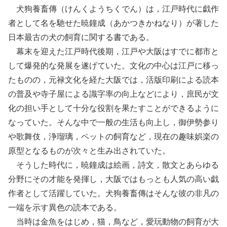
犬狗養畜傳（けんくようちくでん）は，江戸時代に戯作
者として名を馳せた暁鐘成（あかつきかねなり）が著した
日本最古の犬の飼育に関する書である。
幕末を迎えた江戸時代後期，江戸や大阪はすでに都市と
して爆発的な発展を遂げていた。文化の中心は江戸に移っ
たものの，元禄文化を経た大阪では，活版印刷による読本
の普及や寺子屋による識字率の向上などにより，庶民が文
化の担い手として十分な役割を果たすことができるように
なっていた。そんな中で一般の生活も向上し，御伊勢参り
や歌舞伎，浄瑠璃，ペットの飼育など，現在の趣味娯楽の
原型となるものが次々と生み出されていた。
そうした時代に，暁鐘成は絵画，詩文，散文とあらゆる
分野にその才能を発揮し，大阪ではもっとも人気の高い戯
作者として活躍していた。犬狗養畜傳はそんな彼の非凡の
一端を示す異色の読本である。
当時は金魚をはじめ，猫，鳥など，愛玩動物の飼育が大