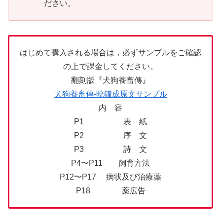
ださい。
はじめて購入される場合は，必ずサンプルをご確認
の上で課金してください。
翻刻版『犬狗養畜傳』
犬狗養畜傳-曉鐘成原文サンプル
内 容
P1 表 紙
P2 序 文
P3 詩 文
P4〜P11 飼育方法
P12〜P17 病状及び治療薬
P18 薬広告