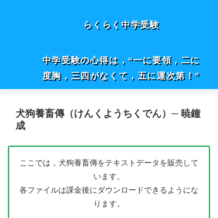
らくらく中学受験
中学受験の心得は，“一に要領，二に
度胸，三四がなくて，五に運次第！”
犬狗養畜傳（けんくようちくでん）─ 暁鐘
成
ここでは，犬狗養畜傳をテキストデータを販売して
います。
各ファイルは課金後にダウンロードできるようにな
ります。