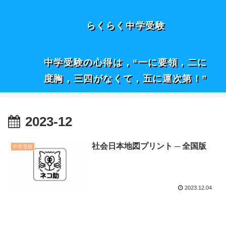
らくらく中学受験
中学受験の心得は，“一に要領，二に
度胸，三四がなくて，五に運次第！”
2023-12
社会日本地図プリント ─ 全国版
中学受験
2023.12.04