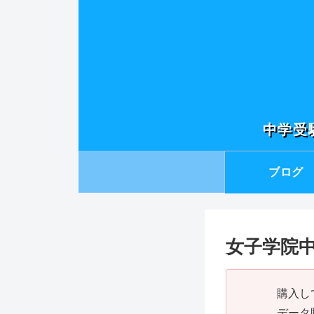
中学受
ブログ
女子学院中 
購入し
データ