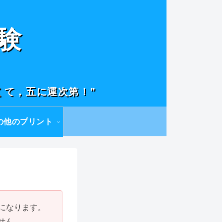
験
くて，五に運次第！”
の他のプリント
になります。
せん。