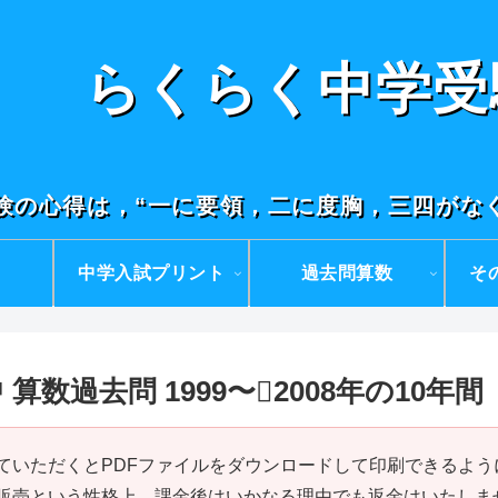
らくらく中学受
験の心得は，“一に要領，二に度胸，三四がな
中学入試プリント
過去問算数
そ
算数過去問 1999〜2008年の10年間
ていただくとPDFファイルをダウンロードして印刷できるよう
販売という性格上，課金後はいかなる理由でも返金はいたしま