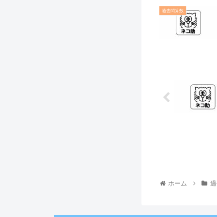
過去問算数
ホーム
過